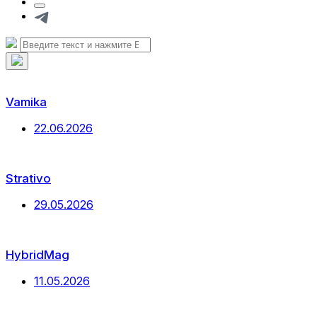
Кнопка
формы
Telegram
поиска
Искать:
Поиск
Скрыть
наложение
поиска
Vamika
Дата
22.06.2026
публикации
Strativo
Дата
29.05.2026
публикации
HybridMag
Дата
11.05.2026
публикации