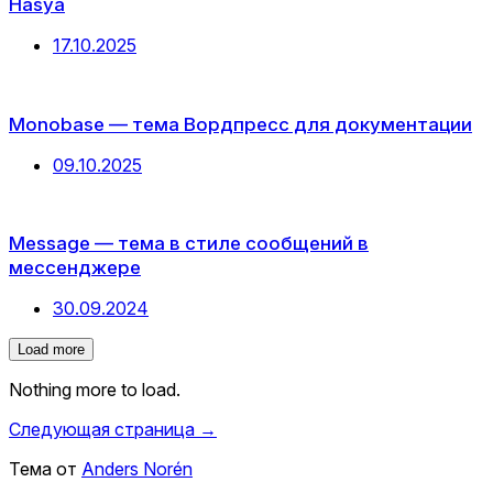
Hasya
Дата
17.10.2025
публикации
Monobase — тема Вордпресс для документации
Дата
09.10.2025
публикации
Message — тема в стиле сообщений в
мессенджере
Дата
30.09.2024
публикации
Load more
Nothing more to load.
Следующая страница →
Тема от
Anders Norén