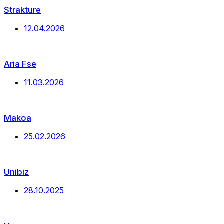
Strakture
Дата
12.04.2026
публикации
Aria Fse
Дата
11.03.2026
публикации
Makoa
Дата
25.02.2026
публикации
Unibiz
Дата
28.10.2025
публикации