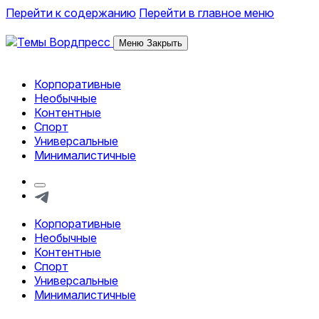
Перейти к содержанию
Перейти в главное меню
Меню
Закрыть
Корпоративные
Обзор тем и шаблонов Вордпресс
Необычные
Контентные
Спорт
Универсальные
Минималистичные
Кнопка
формы
Telegram
поиска
Корпоративные
Обзор тем и шаблонов Вордпресс
Необычные
Контентные
Спорт
Универсальные
Минималистичные