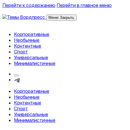
Перейти к содержанию
Перейти в главное меню
Меню
Закрыть
Корпоративные
Обзор тем и шаблонов Вордпресс
Необычные
Контентные
Спорт
Универсальные
Минималистичные
Кнопка
формы
Telegram
поиска
Корпоративные
Обзор тем и шаблонов Вордпресс
Необычные
Контентные
Спорт
Универсальные
Минималистичные