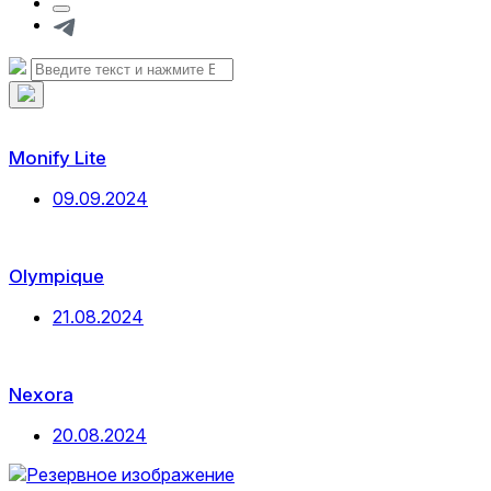
Кнопка
формы
Telegram
поиска
Искать:
Поиск
Скрыть
наложение
поиска
Monify Lite
Дата
09.09.2024
публикации
Olympique
Дата
21.08.2024
публикации
Nexora
Дата
20.08.2024
публикации