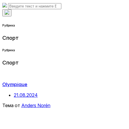
Telegram
поиска
Искать:
Поиск
Скрыть
наложение
Рубрика
поиска
Спорт
Рубрика
Спорт
Olympique
Дата
21.08.2024
публикации
Тема от
Anders Norén