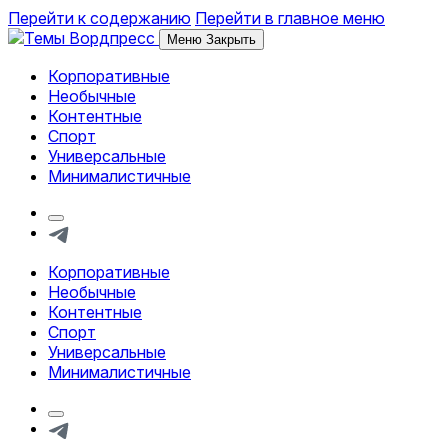
Перейти к содержанию
Перейти в главное меню
Меню
Закрыть
Корпоративные
Обзор тем и шаблонов Вордпресс
Необычные
Контентные
Спорт
Универсальные
Минималистичные
Кнопка
формы
Telegram
поиска
Корпоративные
Обзор тем и шаблонов Вордпресс
Необычные
Контентные
Спорт
Универсальные
Минималистичные
Кнопка
формы