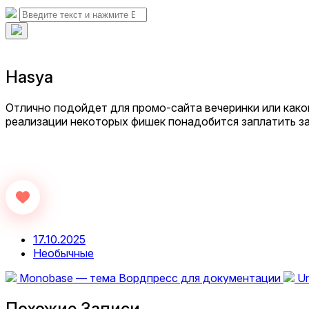
Telegram
поиска
Искать:
Поиск
Скрыть
наложение
поиска
Hasya
Отлично подойдет для промо-сайта вечеринки или каког
реализации некоторых фишек понадобится заплатить за
Дата
17.10.2025
публикации
Опубликовано
Необычные
в
Предыдущая
С
Monobase — тема Вордпресс для документации
Un
запись:
за
Похожие Записи