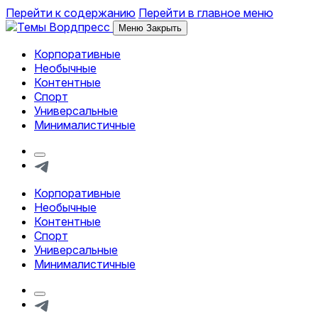
Перейти к содержанию
Перейти в главное меню
Меню
Закрыть
Корпоративные
Обзор тем и шаблонов Вордпресс
Необычные
Контентные
Спорт
Универсальные
Минималистичные
Кнопка
формы
Telegram
поиска
Корпоративные
Обзор тем и шаблонов Вордпресс
Необычные
Контентные
Спорт
Универсальные
Минималистичные
Кнопка
формы