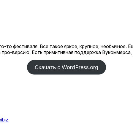
о-то фестиваля. Все такое яркое, крупное, необычное. Е
 про-версию. Есть примитивная поддержка Вукоммерса, 
Скачать с WordPress.org
ледующая
ibiz
пись: