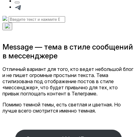
Кнопка
формы
Telegram
поиска
Искать:
Поиск
Скрыть
наложение
поиска
Message — тема в стиле сообщений
в мессенджере
Отличный вариант для того, кто ведет небольшой блог
и не пишет огромные простыни текста. Тема
стилизована под отображение постов в стиле
«мессенджер», что будет привычно для тех, кто
привык поглощать контент в Телеграме.
Помимо темной темы, есть светлая и цветная. Но
лучше всего смотрится именно темная.