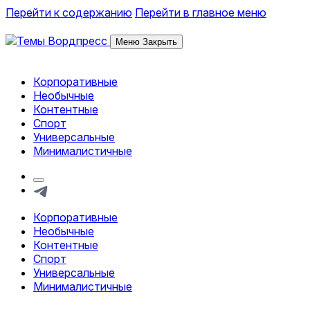
Перейти к содержанию
Перейти в главное меню
Меню
Закрыть
Корпоративные
Обзор тем и шаблонов Вордпресс
Необычные
Контентные
Спорт
Универсальные
Минималистичные
Кнопка
формы
Telegram
поиска
Корпоративные
Обзор тем и шаблонов Вордпресс
Необычные
Контентные
Спорт
Универсальные
Минималистичные