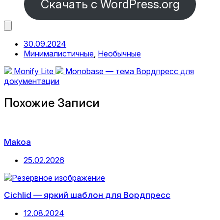
Скачать с WordPress.org
Дата
30.09.2024
публикации
Опубликовано
Минималистичные
,
Необычные
в
Предыдущая
Следующая
Monify Lite
Monobase — тема Вордпресс для
запись:
запись:
документации
Похожие Записи
Makoa
Дата
25.02.2026
публикации
Cichlid — яркий шаблон для Вордпресс
Дата
12.08.2024