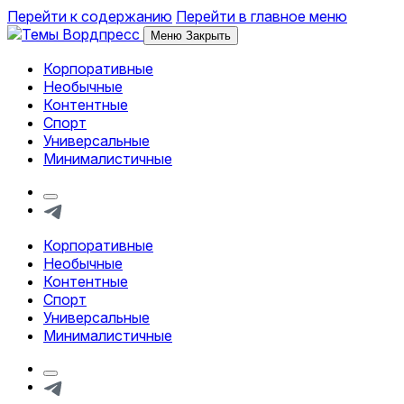
Перейти к содержанию
Перейти в главное меню
Меню
Закрыть
Корпоративные
Обзор тем и шаблонов Вордпресс
Необычные
Контентные
Спорт
Универсальные
Минималистичные
Кнопка
формы
Telegram
поиска
Корпоративные
Обзор тем и шаблонов Вордпресс
Необычные
Контентные
Спорт
Универсальные
Минималистичные
Кнопка
формы