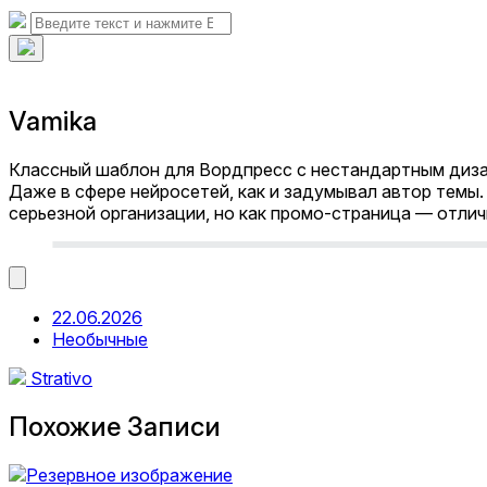
Telegram
поиска
Искать:
Поиск
Скрыть
наложение
поиска
Vamika
Классный шаблон для Вордпресс с нестандартным дизай
Даже в сфере нейросетей, как и задумывал автор темы. 
серьезной организации, но как промо-страница — отлич
Дата
22.06.2026
публикации
Опубликовано
Необычные
в
Предыдущая
Strativo
запись:
Похожие Записи